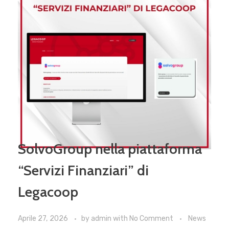
SolvoGroup nella piattaforma
“Servizi Finanziari” di
Legacoop
Aprile 27, 2026
by
admin
with
No Comment
News