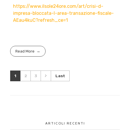
https://www.ilsole24ore.com/art/crisi-d-
impresa-bloccata-l-area-transazione-fiscale-
AEau4kuC?refresh_ce=1
Read More
1
2
3
Last
ARTICOLI RECENTI