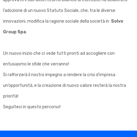
d
l’adozione di un nuovo Statuto Sociale, che, tra le diverse
i
innovazioni, modifica la ragione sociale della società in
Solvo
v
Group Spa
.
e
n
t
Un nuovo inizio che ci vede tutti pronti ad accogliere con
a
entusiasmo le sfide che verranno!
S
Si rafforzerà il nostro impegno a rendere la crisi d’impresa
o
un’opportunità, e la creazione di nuovo valore resterà la nostra
l
priorità!
v
Seguiteci in questo percorso!
o
G
r