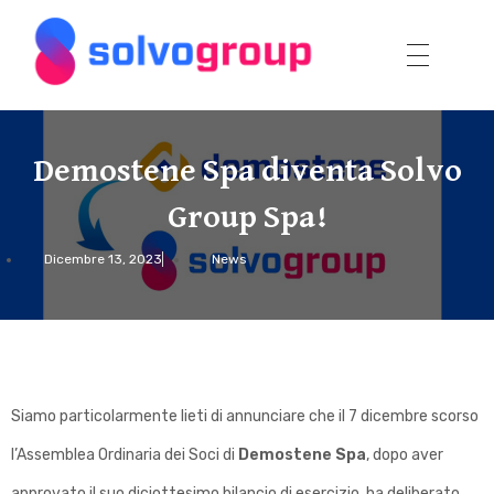
Solvo Group
D
e
Demostene Spa diventa Solvo
m
o
Group Spa!
s
Dicembre 13, 2023
News
t
e
n
e
S
Siamo particolarmente lieti di annunciare che il 7 dicembre scorso
p
l’Assemblea Ordinaria dei Soci di
Demostene Spa
, dopo aver
a
approvato il suo diciottesimo bilancio di esercizio, ha deliberato