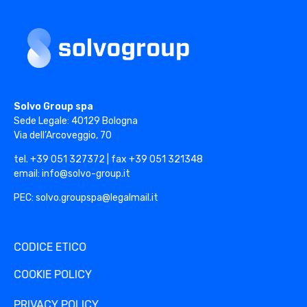
o
u
p
S
Solvo Group
p
Solvo Group spa
a
Sede Legale: 40129 Bologna
!
Via dell’Arcoveggio, 70
tel. +39 051 327372 | fax +39 051 321348
email: info@solvo-group.it
PEC: solvo.groupspa@legalmail.it
CODICE ETICO
COOKIE POLICY
PRIVACY POLICY