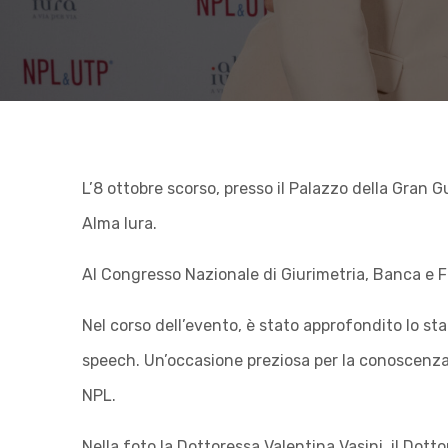
c
p
r
e
L’8 ottobre scorso, presso il Palazzo della Gran
Alma Iura.
s
Al Congresso Nazionale di Giurimetria, Banca e F
e
Nel corso dell’evento, è stato approfondito lo st
speech. Un’occasione preziosa per la conoscenza d
n
NPL.
t
Nella foto la Dottoressa Valentina Vasini, il Dotto