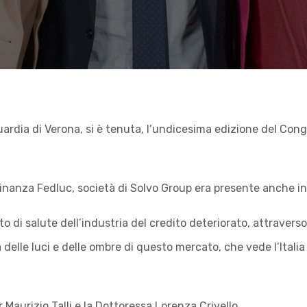
 Guardia di Verona, si è tenuta, l’undicesima edizione del C
inanza Fedluc, società di Solvo Group era presente anche in
ato di salute dell’industria del credito deteriorato, attrav
elle luci e delle ombre di questo mercato, che vede l’Italia
r Maurizio Talli e la Dottoressa Lorenza Crivello.