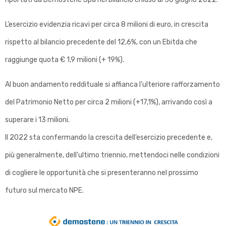
e
n
L’esercizio evidenzia ricavi per circa 8 milioni di euro, in crescita
e
rispetto al bilancio precedente del 12,6%, con un Ebitda che
:
raggiunge quota € 1,9 milioni (+ 19%).
p
Al buon andamento reddituale si affianca l’ulteriore rafforzamento
o
s
del Patrimonio Netto per circa 2 milioni (+17,1%), arrivando così a
i
superare i 13 milioni.
t
Il 2022 sta confermando la crescita dell’esercizio precedente e,
i
più generalmente, dell’ultimo triennio, mettendoci nelle condizioni
v
di cogliere le opportunità che si presenteranno nel prossimo
o
futuro sul mercato NPE.
i
l