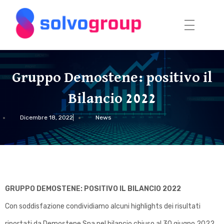
Solvo Group
G
r
Gruppo Demostene: positivo il
u
p
Bilancio 2022
p
Dicembre 18, 2022
News
o
D
e
m
o
GRUPPO DEMOSTENE: POSITIVO IL BILANCIO 2022
s
Con soddisfazione condividiamo alcuni highlights dei risultati
t
riportati da Demostene Spa nel bilancio chiuso al 30 giugno 2022.