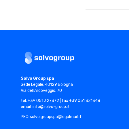
Solvo Group
Solvo Group spa
Sede Legale: 40129 Bologna
Via dell’Arcoveggio, 70
tel. +39 051 327372 | fax +39 051 321348
email: info@solvo-group.it
PEC: solvo.groupspa@legalmail.it