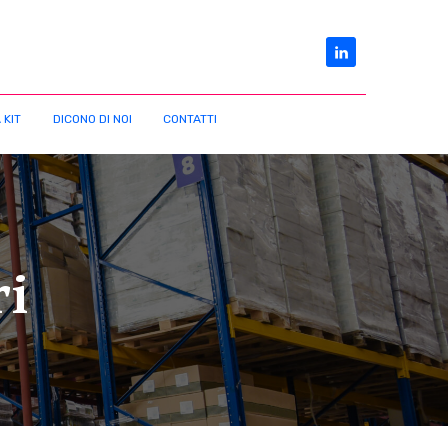
 KIT
DICONO DI NOI
CONTATTI
ri