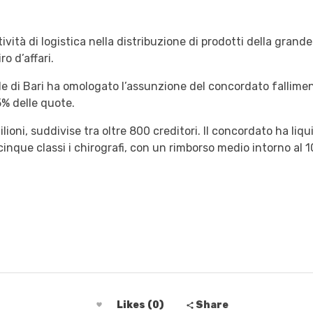
attività di logistica nella distribuzione di prodotti della gra
o d’affari.
nale di Bari ha omologato l’assunzione del concordato fallim
5% delle quote.
ilioni, suddivise tra oltre 800 creditori. Il concordato ha liq
cinque classi i chirografi, con un rimborso medio intorno al 1
Likes (0)
Share