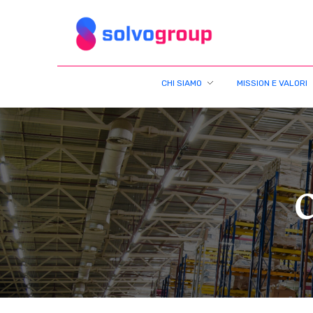
Solvo Group
CHI SIAMO
MISSION E VALORI
C