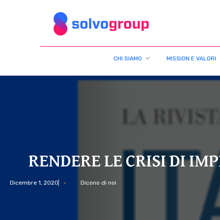
Solvo Group
CHI SIAMO
MISSION E VALORI
R
E
N
RENDERE LE CRISI DI I
D
Dicembre 1, 2020
Dicono di noi
E