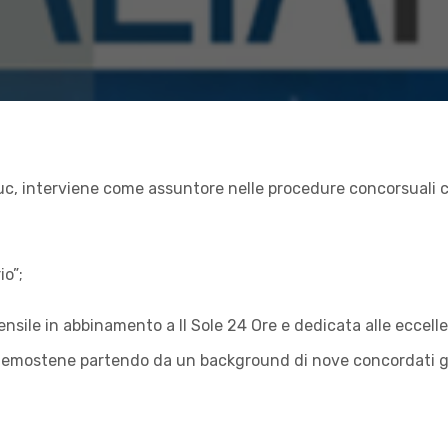
uc, interviene come assuntore nelle procedure concorsuali co
io”;
 mensile in abbinamento a Il Sole 24 Ore e dedicata alle eccell
di Demostene partendo da un background di nove concordati ge