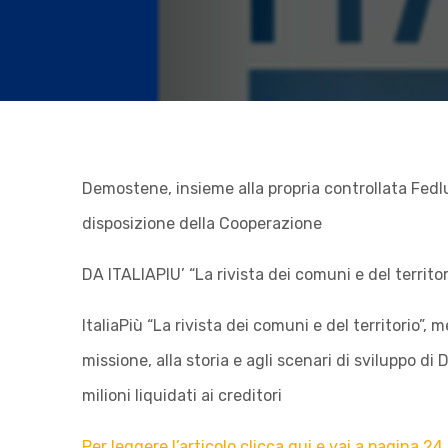
R
E
L
E
Demostene, insieme alla propria controllata Fedl
disposizione della Cooperazione
C
DA ITALIAPIU’ “La rivista dei comuni e del territor
R
ItaliaPiù “La rivista dei comuni e del territorio”,
missione, alla storia e agli scenari di sviluppo 
I
milioni liquidati ai creditori
S
Per leggere l’articolo clicca qui e vai a pagina 24