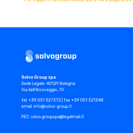
I
D
I
I
Solvo Group
Solvo Group spa
M
Sede Legale: 40129 Bologna
Via dell’Arcoveggio, 70
P
tel. +39 051 327372 | fax +39 051 321348
email: info@solvo-group.it
PEC: solvo.groupspa@legalmail.it
R