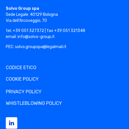
Solvo Group
S
Solvo Group spa
A
Sede Legale: 40129 Bologna
R
Via dell’Arcoveggio, 70
I
tel. +39 051 327372 | fax +39 051 321348
O
email: info@solvo-group.it
L
PEC: solvo.groupspa@legalmail.it
I
Q
CODICE ETICO
U
COOKIE POLICY
I
D
PRIVACY POLICY
A
WHISTLEBLOWING POLICY
T
O
R