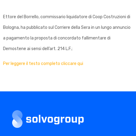
A
S
Ettore del Borrello, commissario liquidatore di Coop Costruzioni di
E
Bologna, ha pubblicato sul Corriere della Sera in un lungo annuncio
R
a pagamento la proposta di concordato fallimentare di
A
Demostene ai sensi dell’art. 214 L.F.;
:
I
Per leggere il testo completo cliccare qui
L
C
O
M
M
I
S