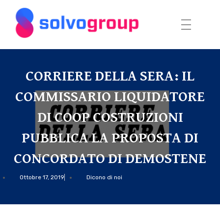
Solvo Group
C
O
CORRIERE DELLA SERA: IL
R
R
COMMISSARIO LIQUIDATORE
I
DI COOP COSTRUZIONI
E
PUBBLICA LA PROPOSTA DI
R
E
CONCORDATO DI DEMOSTENE
D
Ottobre 17, 2019
Dicono di noi
E
L
L